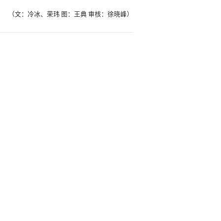
（文：冷冰、荣玮 图：王典 审核：徐晓峰）