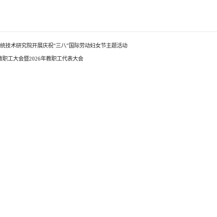
系统技术研究院开展庆祝“三八”国际劳动妇女节主题活动
职工大会暨2026年教职工代表大会