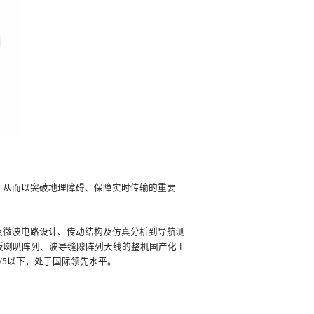
，从而以突破地理障碍、保障实时传输的重要
及微波电路设计、传动结构及仿真分析到导航测
板喇叭阵列、波导缝隙阵列天线的整机国产化卫
/5以下，处于国际领先水平。