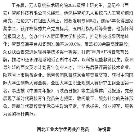
王亦晨，无人系统技术研究院2022级博士研究生，星纪谷（西
安）智能科技有限公司总经理。他深耕智能无人系统与人工智能前沿
研究，把论文写在祖国大地上，授权发明专利8项，连续6年获得国家
奖学金，获评校优秀共产党员标兵、五四红旗标兵等荣誉。他胸怀科
创报国之志，创办企业入孵国家大学科技园，推动科技成果落地转
化：智慧交通平台AI识别准确率达99.6%，覆盖4500余路高速路段，
荣获陕西省交通运输科学技术奖一等奖；打造“星舟AI”科普教育品
牌，推动AI通识课程落地近百所中小学，以科技赋能教育民生，获评
最年轻的西安英才计划青年创业人才，企业先后获评高新技术企业、
陕西省上市后备企业。他带领团队斩获30余项竞赛奖项，获得中国国
际大学生创新大赛金奖、全国大学生职业规划大赛研究生组全国第一
名，事迹被《中国青年报》《陕西日报》等主流媒体广泛报道，充分
展现了新时代高校青年党员矢志报国、敢闯敢干、服务社会的先锋形
象，是新时代高校青年党员中政治坚定、学术拔尖、创业领军、服务
为民的标杆典范。
西北工业大学优秀共产党员——许悦雷