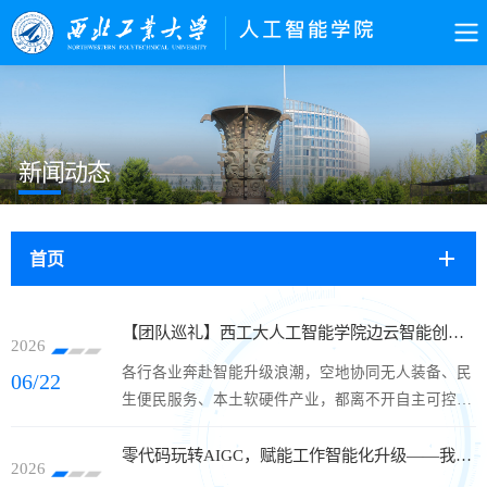
新闻动态
首页
【团队巡礼】西工大人工智能学院边云智能创新实验室
2026
各行各业奔赴智能升级浪潮，空地协同无人装备、民
06/22
生便民服务、本土软硬件产业，都离不开自主可控的
AI 智慧大脑。大模型搭配多智能体默契协作，是行
业蜕变升级的关键突破口。攥紧自研核心技术、推动
零代码玩转AIGC，赋能工作智能化升级——我院综合办公室开展AI办公技能提升培训
2026
科研成果落地应用，各类智能运用方可长久平稳运