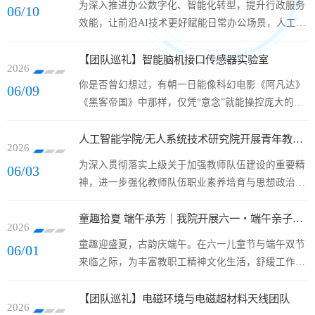
为深入推进办公数字化、智能化转型，提升行政服务
06/10
行；深耕自主 AI 技术，牢牢握住国防建设与产业智
效能，让前沿AI技术更好赋能日常办公场景，人工智
慧升级的发展主动权。边云智能创新实验室汇聚 5 名
能学院/无人系统技术研究院综合办公室于6月10日上
国家级高层次人才，科研积淀深厚。实验室重点攻关
午，邀请沈钧戈副教授为大家带来“零代码玩转
【团队巡礼】智能脑机接口传感器实验室
AI 大模型、多智能体协同、开放...
2026
AIGC：赋能工作智能化升级”的专题培训。学院党委
你是否曾幻想过，有朝一日能像科幻电影《阿凡达》
06/09
副书记徐晓峰及综合办公室全体工作人员参加了学
《黑客帝国》中那样，仅凭“意念”就能操控庞大的机
习。培训中，沈钧戈结合自身专业特长，从AIGC技
械躯壳、飞越群山？或者，让瘫痪的患者通过“思想”
术的基础原理切入，以“零代码、高实用”为核心，系
重新站立行走，重塑生命的尊严？在西北工业大学，
人工智能学院/无人系统技术研究院开展青年教师发展支持培训
统讲解了AI工具在公文撰写、数据整理...
2026
这一切不仅是正在发生的科研现实，更是我们为你铺
为深入贯彻落实上级关于加强教师队伍建设的重要精
06/03
就的未来星辰大海！智能脑机接口传感器实验室是一
神，进一步强化教师队伍职业素养培育与思想政治建
个将微纳制造（MEMS）、柔性电子、人工智能与脑
设，6月2日，学院/研究院邀请学校科学技术研究院军
科学深度交叉融合的前沿硬核技术团队，正面向全球
工科研与成果处副处长段元欣，学校人力资源部副部
童趣拾夏 端午承芳｜我院开展六一・端午亲子主题手作活动
有志于探寻大脑奥秘、服务国...
2026
长、党委教师工作部副部长林楠，围绕有组织科研、
童趣迎盛夏，古韵庆端午。在六一儿童节与端午双节
06/01
师德师风建设等开展青年教师发展支持培训。学院/研
来临之际，为丰富教职工精神文化生活，舒缓工作压
究院领导班子全体成员，各科研团队代表，近三年新
力，营造温馨和谐、积极向上的学院氛围，传承中华
入职青年教师、新遴选导师，办公室相关人员等参
优秀传统文化，人工智能学院/无人系统技术研究院分
【团队巡礼】电磁环境与电磁超材料天线团队
加，培训由学院/研究院党委书记...
2026
工会于5月29日下午温馨开展“童趣拾夏，端午承芳”