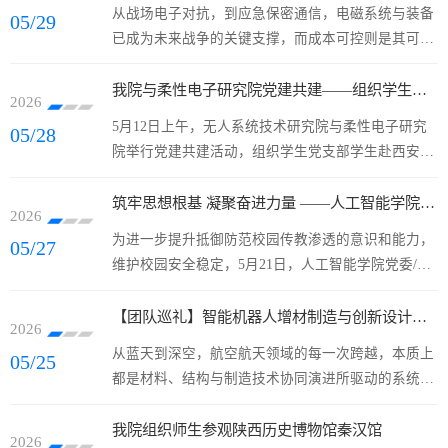
从战场电子对抗，到应急保密通信，电磁系统与装备
05/29
亲子主题手作活动，让教职工与孩子们共度双节美好
已成为未来战争的关键支撑，而成本可控则是其可持
时光。在植物拓染体验环节，现场氛围轻松治愈。大
续作战能力的核心。低成本意味着更强的消耗承受力
家选取形态各异的新鲜花叶，精心排布在素色布料之
与更持久的作战韧性——谁掌握了这一优势，谁就能
我院与柔性电子研究院党建共建——组织学生党支部赴西安国家版本馆参观学习
上，灵活使用木锤或石块轻轻...
2026
在持久战中牢牢把握战场主动权。实装降本，虚演提
5月12日上午，无人系统技术研究院与柔性电子研究
05/28
质——驱动电磁新战力电磁环境与电磁超材料天线团
院举行党建共建活动，组织学生党支部学生赴西安国
队由西北工业大学人工智能学院/无人系统技术研究院
家版本馆参观学习，开展文化育人与党员教育实践活
张永健老师领衔，现有教授2名、副教授18名，其中
动。无人系统技术研究院辅导员韩凯、柔性电子研究
筑牢思想根基 凝聚奋进力量 ——人工智能学院党委/无人系统技术研究院党委举办意识形态工作专题报告会
省高层次人才7人、省科协青年托...
2026
院辅导员苑天宇参加活动。师生在西安国家版本馆前
为进一步提升抵御防范校园传教渗透的意识和能力，
05/27
合影在讲解员带领下，师生参观了常设展览，系统了
维护校园安全稳定，5月21日，人工智能学院党委/无
解中华优秀传统文化的发展脉络、古籍版本的演变历
人系统技术研究院党委联合资产公司党委、材料学院
程，以及新时代文化传承发展的成果。一系列珍贵典
共同开展意识形态安全专题报告会。报告会邀请原西
【团队巡礼】智能机器人增材制造与创新设计实验室
籍、历史文献和珍贵版本，展现了...
2026
安市公安局警察训练支队教官、高级讲师高振国作专
从蓝天到深空，航空航天领域的每一次跨越，本质上
05/25
题报告。学院/研究院各党支部委员、教师党员代表、
都是材料、结构与制造技术协同演进所驱动的系统性
全体学生，以及资产公司、材料学院师生党员代表参
变革。航空发动机叶片的耐高温性能、飞行器结构的
加。会议由学院/研究院党委副书记徐晓峰主持。学院
轻量化水平、卫星载荷的精密程度以及无人装备的自
我院组织师生参观陕西历史博物馆秦汉馆
党委副书记徐晓峰主持讲座报...
2026