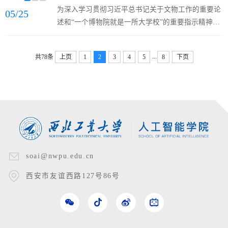
主能力，无不建立在先进材料与高端制造工艺持续突
为深入学习贯彻习近平总书记关于文物工作的重要论
05/25
破的基础之上。以智造之力，重塑空天未来业内常
述和“一个博物院就是一所大学校”的重要指示精神，
言：“一代材料，一代装备；一代工艺，一代性能。”
落实立德树人根本任务，强化文化自信与使命担当，
真正决定未来空天装备核心竞争力的，不仅在于“能
西北工业大学人工智能学院/无人系统技术研究院组织
够设计什么”，更在于“能否高...
...
共78条
上页
1
2
3
4
5
8
下页
师生赴陕西历史博物馆秦汉馆开展主题研学实践活
动，将“总师育人文化”与中华优秀传统文化传承相结
合。秦汉馆以秦汉的政治、经济和文化等发展为核
心，系统展示了秦汉时期中国大一统格局的形成与发
展。师生们近距离观赏青铜器、...
soai@nwpu.edu.cn
西安市友谊西路127号86号