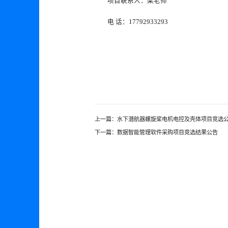
项目联系人：梁老师
电 话：17792933293
上一篇：
水下潜航器螺旋桨电机电控及壳体项目竞选
下一篇：
数据智能管理软件采购项目竞选结果公告