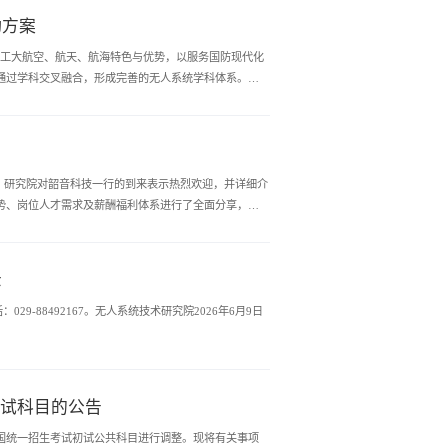
动方案
西工大航空、航天、航海特色与优势，以服务国防现代化
通过学科交叉融合，形成完善的无人系统学科体系。研
上，研究院对韶音科技一行的到来表示热烈欢迎，并详细介
势、岗位人才需求及薪酬福利体系进行了全面分享，并
示
-88492167。无人系统技术研究院2026年6月9日
初试科目的公告
国统一招生考试初试公共科目进行调整。现将有关事项