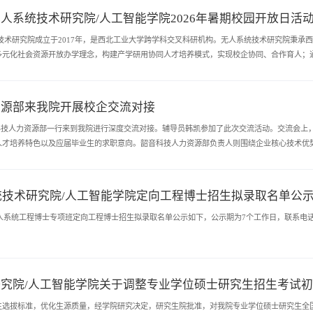
人系统技术研究院/人工智能学院2026年暑期校园开放日活
技术研究院成立于2017年，是西北工业大学跨学科交叉科研机构。无人系统技术研究院秉承
多元化社会资源开放办学理念，构建产学研用协同人才培养模式，实现校企协同、合作育人；
创新人才”理念和“深化产教融合”的校企协同办学思想，建立面向适应智能无人系...
资源部来我院开展校企交流对接
韶音科技人力资源部一行来到我院进行深度交流对接。辅导员韩凯参加了此次交流活动。交流会
人才培养特色以及应届毕业生的求职意向。韶音科技人力资源部负责人则围绕企业核心技术优
综合素质。双方随后就校园招聘精准对接等合作意向展开了深入探讨。双方均表示，...
系统技术研究院/人工智能学院定向工程博士招生拟录取名单公
人系统工程博士专项班定向工程博士招生拟录取名单公示如下，公示期为7个工作日，联系电话：029
究院/人工智能学院关于调整专业学位硕士研究生招生考试
生选拔标准，优化生源质量，经学院研究决定，研究生院批准，对我院专业学位硕士研究生全