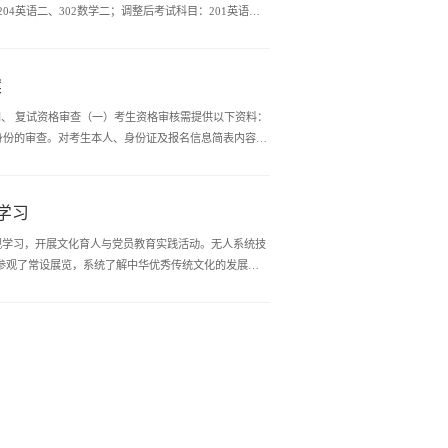
4英语二、302数学二；调整后考试科目：201英语
案
四、 复试资格审查（一）考生资格审核需提供以下资料：
：身份的审查。对考生本人、身份证及报名信息简表内容进
学习
观学习，开展文化育人与党员教育实践活动。无人系统技
参观了常设展览，系统了解中华优秀传统文化的发展脉