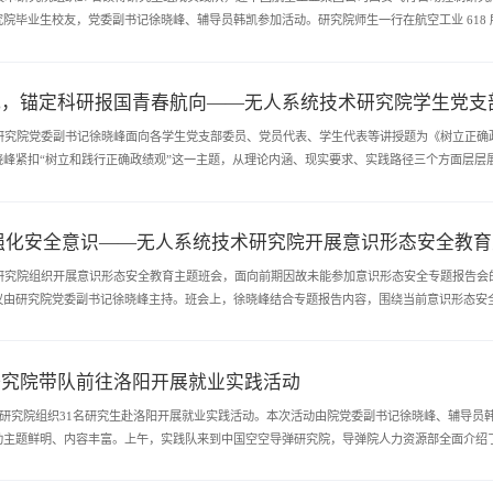
院毕业生校友，党委副书记徐晓峰、辅导员韩凯参加活动。研究院师生一行在航空工业 618
设备及先进零部件。讲解人员结合实物展品与仿真模型，介绍了各系统的核心性...
观，锚定科研报国青春航向——无人系统技术研究院学生党支
术研究院党委副书记徐晓峰面向各学生党支部委员、党员代表、学生代表等讲授题为《树立正确
晓峰紧扣“树立和践行正确政绩观”这一主题，从理论内涵、现实要求、实践路径三个方面层层
党的创新理论、典型案例和青年学生成长实际，深入阐释了正确政绩观的政治属...
强化安全意识——无人系统技术研究院开展意识形态安全教
术研究院组织开展意识形态安全教育主题班会，面向前期因故未能参加意识形态安全专题报告会
议由研究院党委副书记徐晓峰主持。班会上，徐晓峰结合专题报告内容，围绕当前意识形态安
统讲解。通过对典型案例的梳理与分析，帮助学生进一步认识意识形态安全与国家安...
研究院带队前往洛阳开展就业实践活动
术研究院组织31名研究生赴洛阳开展就业实践活动。本次活动由院党委副书记徐晓峰、辅导
动主题鲜明、内容丰富。上午，实践队来到中国空空导弹研究院，导弹院人力资源部全面介绍
况，随后，参与活动的师生与多名校友开展座谈。校友结合岗位经历介绍单位发展与...