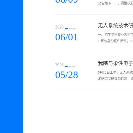
公告如下：一、调整执行
一、301数学一；思想
无人系统技术研
2026
06/01
一、招生学科专业及招
1.有效身份证件原件；
行核对，严防替考。五、
我院与柔性电
2026
05/28
5月12日上午，无人
术研究院辅导员韩凯、
络、古籍版本的演变历程