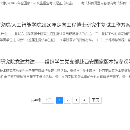
时间自2027年全国硕士研究生招生考试起正式实施。二、考试科目调整内容原有考试科目：20
政治理论、业务课考试科目保持不变。三、其他事项1. 本次科目调整适用于我院全部相关专...
究院/人工智能学院2026年定向工程博士研究生复试工作方
生计划二、 复试方式我院博士研究生招生复试采用现场复试的方式。 三、复试工作时间安排
2.学历学位证书原件（应届生提供学生证）；3.学院要求的其他材料。（二） 资格审核流程
复试内容及要求复试内容包括包括思想政治考核和专业综合能力考核两部分，...
子研究院党建共建——组织学生党支部赴西安国家版本馆参观
系统技术研究院与柔性电子研究院举行党建共建活动，组织学生党支部学生赴西安国家版本馆参
柔性电子研究院辅导员苑天宇参加活动。师生在西安国家版本馆前合影在讲解员带领下，师生
，以及新时代文化传承发展的成果。一系列珍贵典籍、历史文献和珍贵版本，展现了...
共40条
上页
1
2
3
4
下页