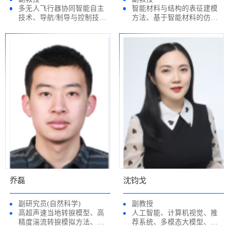
多无人飞行器协同智能自主
智能材料与结构的表征建模
技术、导航/制导与控制技术
方法、基于智能材料的仿生
等
变体结构设计、智能驱动技
术及变体结构设计、抗冲击
结构与减振结构设计、变刚
度结构及其优化设计等
乔磊
沈钧戈
副研究员(自然科学)
副教授
高超声速当地转捩模型、高
人工智能、计算机视觉、推
精度湍流转捩模拟方法、高
荐系统、多模态大模型、数