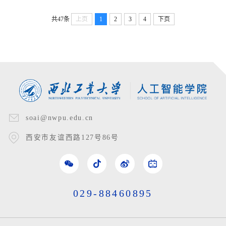
效隐式迭代算法和网格自适
据挖掘等
应方法
共47条
上页
1
2
3
4
下页
soai@nwpu.edu.cn
西安市友谊西路127号86号
029-88460895